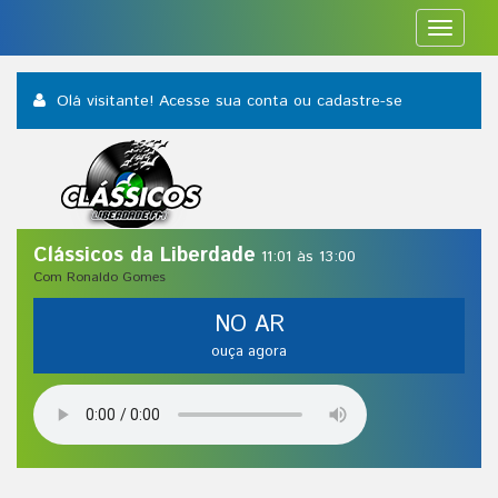
Toggle
navigat
Olá visitante! Acesse sua conta
ou cadastre-se
Clássicos da Liberdade
11:01 às 13:00
Com Ronaldo Gomes
NO AR
ouça agora