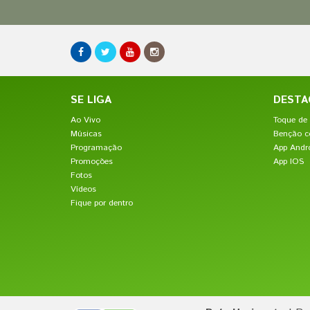
SE LIGA
DESTA
Ao Vivo
Toque de 
Músicas
Benção c
Programação
App Andr
Promoções
App IOS
Fotos
Vídeos
Fique por dentro