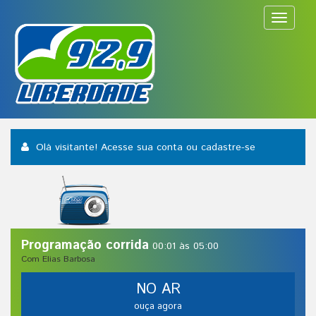
Toggle
navigat
Olá visitante! Acesse sua conta
ou cadastre-se
Programação corrida
00:01 às 05:00
Com Elias Barbosa
NO AR
ouça agora