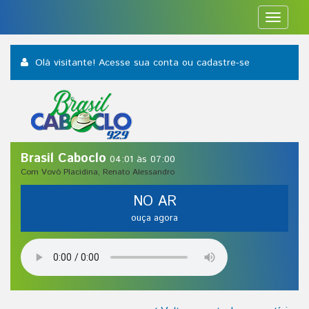
Toggle
navigat
Olá visitante! Acesse sua conta
ou cadastre-se
Brasil Caboclo
04:01 às 07:00
Com Vovó Placidina, Renato Alessandro
NO AR
ouça agora