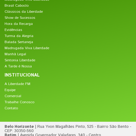
Brasil Caboclo
Clássicos da Liberdade
Show de Sucessos
Hora da Recarga
Evidências
Turma da Alegria
Balada Sertaneja
Madrugada Viva Liberdade
Manhã Legal
Sintonia Liberdade
A Tarde é Nossa
INSTITUCIONAL
A Liberdade FM
Equipe
Comercial
Trabalhe Conosco
Contato
Belo Horizonte
| Rua Yvon Magalhães Pinto, 525 - Bairro São Bento -
CEP: 30350-560
Betim
| Avenida Governador Valadares, 340 - Centro