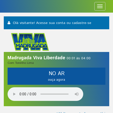
Toggle
navigat
Olá visitante! Acesse sua conta
ou cadastre-se
Madrugada Viva Liberdade
00:01 às 04:00
Com Toninho Lima
NO AR
ouça agora