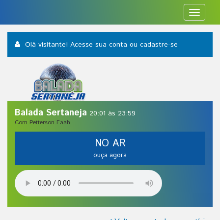
Toggle
navigat
Olá visitante! Acesse sua conta
ou cadastre-se
Balada Sertaneja
20:01 às 23:59
Com Petterson Faah
NO AR
ouça agora