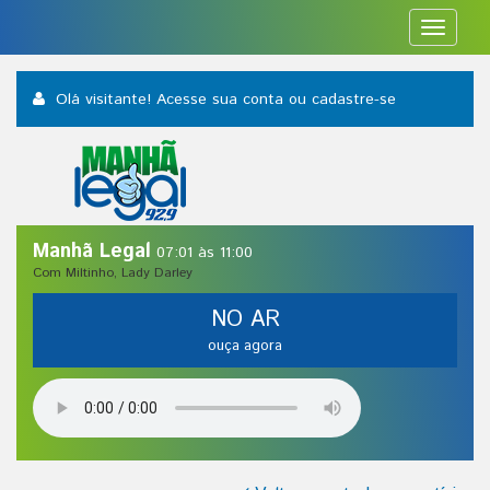
Toggle
navigat
Olá visitante! Acesse sua conta
ou cadastre-se
Manhã Legal
07:01 às 11:00
Com Miltinho, Lady Darley
NO AR
ouça agora