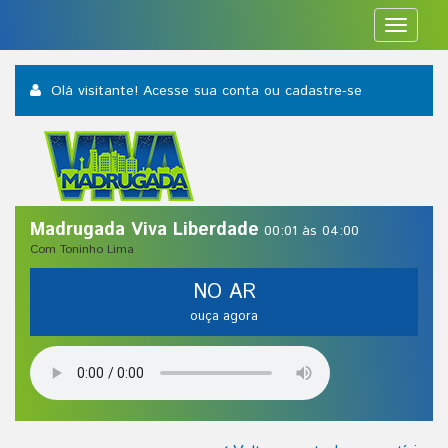
Toggle
navigat
Olá visitante! Acesse sua conta
ou cadastre-se
Madrugada Viva Liberdade
00:01 às 04:00
Com Toninho Lima
NO AR
ouça agora