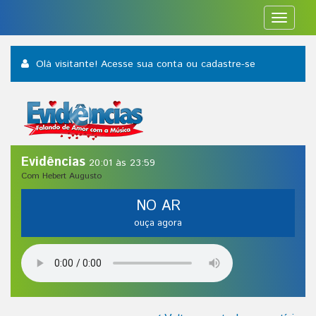
Toggle
navigat
Olá visitante! Acesse sua conta
ou cadastre-se
Evidências
20:01 às 23:59
Com Hebert Augusto
NO AR
ouça agora