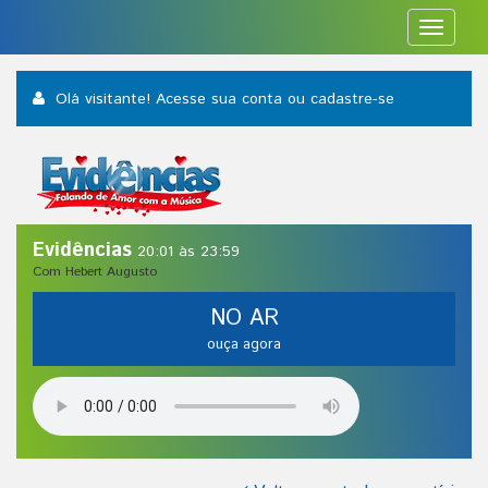
Toggle
navigat
Olá visitante! Acesse sua conta
ou cadastre-se
Evidências
20:01 às 23:59
Com Hebert Augusto
NO AR
ouça agora