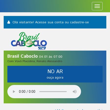
Toggle
navigat
Olá visitante! Acesse sua conta
ou cadastre-se
Brasil Caboclo
04:01 às 07:00
Com Vovó Placidina, Renato Alessandro
NO AR
ouça agora