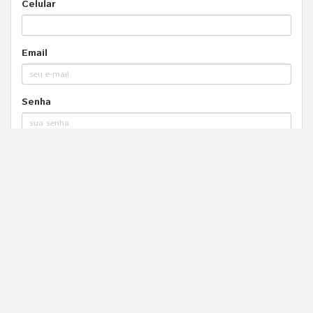
Celular
Email
Senha
Declaro que li e concordo os termos de uso e
política de privacidade.
Política de Privacidade
Termos de Uso
Cancelar