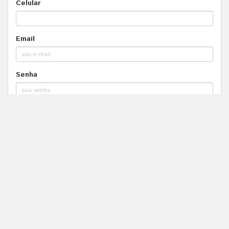
Celular
Email
Senha
Declaro que li e concordo os termos de uso e
política de privacidade.
Política de Privacidade
Termos de Uso
Cancelar