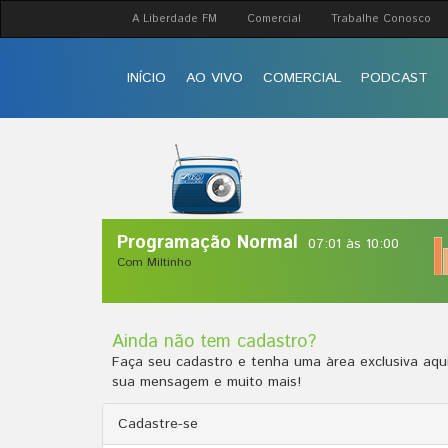
A Liberdade FM
Comercial
Trabalhe Conosco
INÍCIO
AO VIVO
COMERCIAL
PODCAST
Programação Normal
07:01 às 10:00
Com Miltinho
Ainda não tem cadastro?
Faça seu cadastro e tenha uma àrea exclusiva aqui
sua mensagem e muito mais!
Cadastre-se