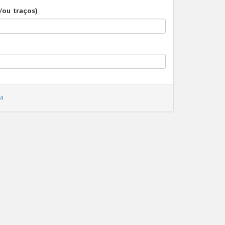
/ou traços)
ha