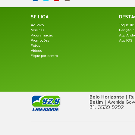
SE LIGA
DESTA
Ao Vivo
Toque de 
Músicas
Benção c
Programação
App Andr
Promoções
App IOS
Fotos
Vídeos
Fique por dentro
Belo Horizonte
| Ru
Betim
| Avenida Gove
31. 3539 9292