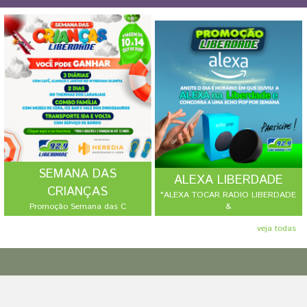
SEMANA DAS
ALEXA LIBERDADE
CRIANÇAS
"ALEXA TOCAR RADIO LIBERDADE
Promoção Semana das C
&
veja todas