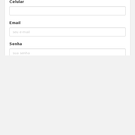
Celular
Email
Senha
Declaro que li e concordo os termos de uso e
política de privacidade.
Política de Privacidade
Termos de Uso
Cancelar